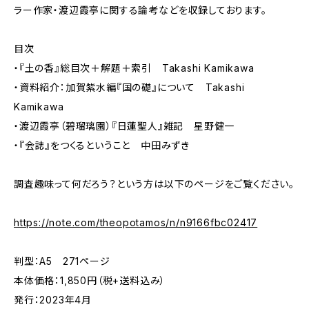
ラー作家・渡辺霞亭に関する論考などを収録しております。
目次
・『土の香』総目次＋解題＋索引 Takashi Kamikawa
・資料紹介：加賀紫水編『国の礎』について Takashi
Kamikawa
・渡辺霞亭（碧瑠璃園）『日蓮聖人』雑記 星野健一
・『会誌』をつくるということ 中田みずき
調査趣味って何だろう？という方は以下のページをご覧ください。
https://note.com/theopotamos/n/n9166fbc02417
判型：A5 271ページ
本体価格：1,850円（税+送料込み）
発行：2023年4月