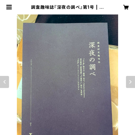
調査趣味誌『深夜の調べ』第1号 | 調
査趣味社